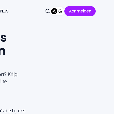
 PLUS
Aanmelden
Thema wisselen
Zoeken
ls
n
t? Krijg
 te
s die bij ons