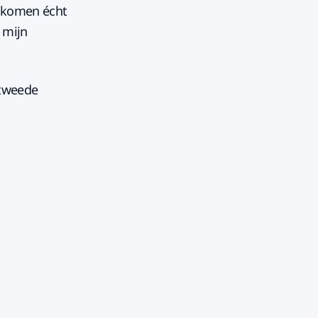
e komen écht
k mijn
 tweede