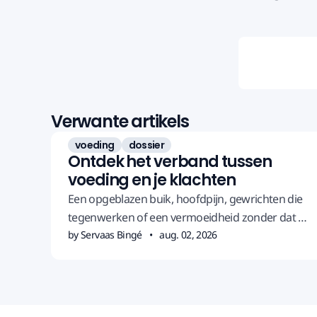
Verwante artikels
voeding
dossier
Ontdek het verband tussen
voeding en je klachten
Een opgeblazen buik, hoofdpijn, gewrichten die
tegenwerken of een vermoeidheid zonder dat er
iets te zien is in het bloed.
by Servaas Bingé
aug. 02, 2026