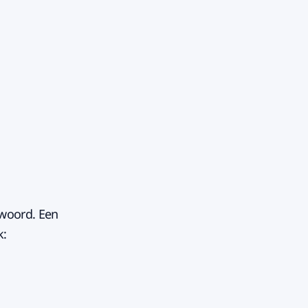
twoord. Een
k: