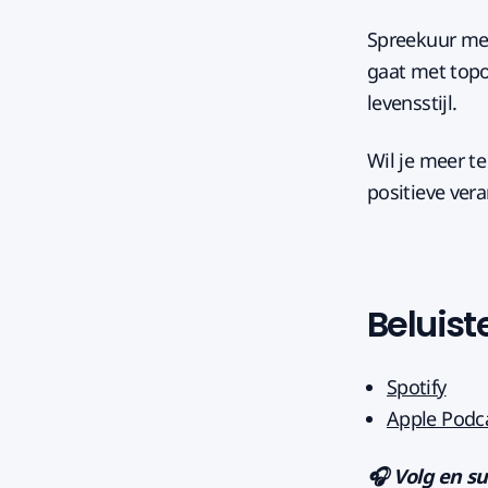
Spreekuur met
gaat met topo
levensstijl.
Wil je meer t
positieve vera
Beluist
Spotify
Apple Podc
🎧 Volg en su