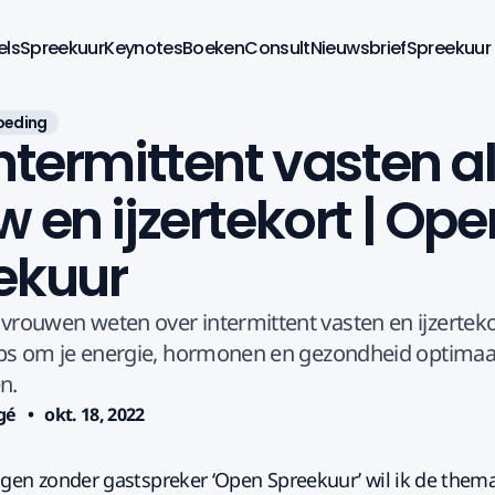
els
Spreekuur
Keynotes
Boeken
Consult
Nieuwsbrief
Spreekuur
oeding
ntermittent vasten a
 en ijzertekort | Ope
ekuur
rouwen weten over intermittent vasten en ijzertekor
ips om je energie, hormonen en gezondheid optimaal
n.
gé
okt. 18, 2022
ngen zonder gastspreker ‘Open Spreekuur’ wil ik de thema'