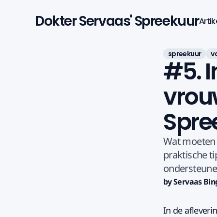
Dokter Servaas' Spreekuur
Artik
spreekuur
v
#5. I
vrouw
Spre
Wat moeten v
praktische t
ondersteune
by Servaas Bin
In de afleveri