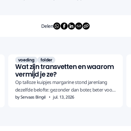
Delen
voeding
folder
Wat zijn transvetten en waarom
vermijd je ze?
Op talloze kuipjes margarine stond jarenlang
dezelfde belofte: gezonder dan boter, beter voor
je hart. Het omgekeerde bleek waar.
by Servaas Bingé
jul. 13, 2026