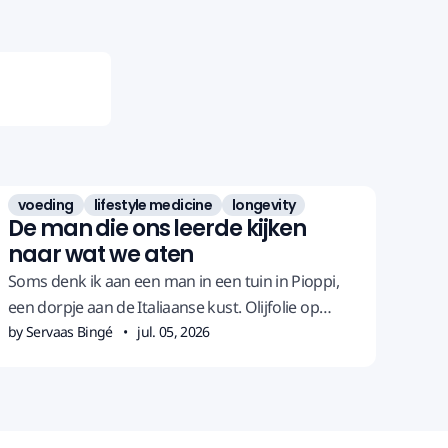
voeding
lifestyle medicine
longevity
De man die ons leerde kijken
naar wat we aten
Soms denk ik aan een man in een tuin in Pioppi,
een dorpje aan de Italiaanse kust. Olijfolie op
tafel, wat vis, brood, een glas wijn. Hij wordt bijna
by Servaas Bingé
jul. 05, 2026
honderd. Zijn naam is Ancel Keys, en zonder hem
zat ik vermoedelijk anders aan tafel. Misschien
zat jij ook anders.