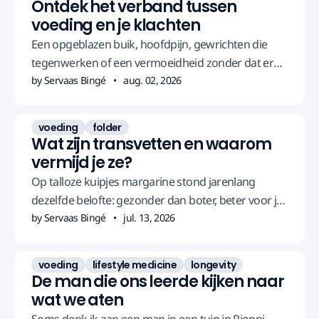
Ontdek het verband tussen
voeding en je klachten
Een opgeblazen buik, hoofdpijn, gewrichten die
tegenwerken of een vermoeidheid zonder dat er
iets te zien is in het bloed.
by Servaas Bingé
aug. 02, 2026
voeding
folder
Wat zijn transvetten en waarom
vermijd je ze?
Op talloze kuipjes margarine stond jarenlang
dezelfde belofte: gezonder dan boter, beter voor je
hart. Het omgekeerde bleek waar.
by Servaas Bingé
jul. 13, 2026
voeding
lifestyle medicine
longevity
De man die ons leerde kijken naar
wat we aten
Soms denk ik aan een man in een tuin in Pioppi,