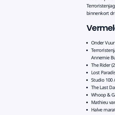
Terroristenja
binnenkort dri
Vermeld
Onder Vuur 
Terroristen
Annemie Bu
The Rider (
Lost Paradi
Studio 100
The Last Dan
Whoop & G
Mathieu van
Halve marat