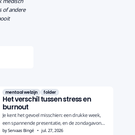
jk medisch
s of andere
ooit
mentaal welzijn
folder
Het verschil tussen stress en
burnout
Je kent het gevoel misschien: een drukke week,
een spannende presentatie, en de zondagavond
begint het al te nijpen. Vroeger loste dat zich
by Servaas Bingé
jul. 27, 2026