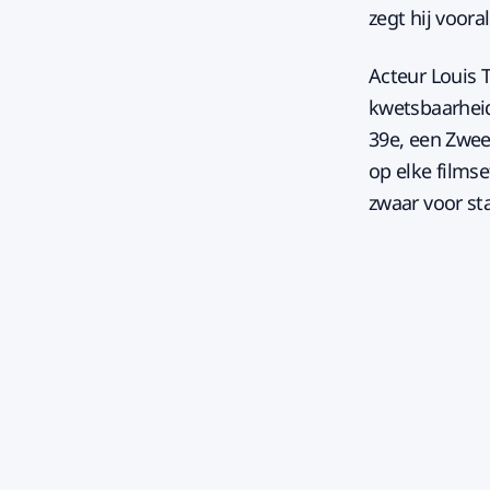
zegt hij voora
Acteur Louis T
kwetsbaarheid
39e, een Zweed
op elke filmse
zwaar voor sta