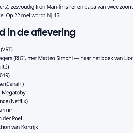
gers), zesvoudig Iron Man-finisher en papa van twee zoon
e. Op 22 mei wordt hij 45.
 in de aflevering
(VRT)
jagers (RIGI, met Matteo Simoni — naar het boek van Lion
lté)
2019)
se (Canal+)
 / Megatoby
ce (Netflix)
armin
 der Poel
hon van Kortrijk