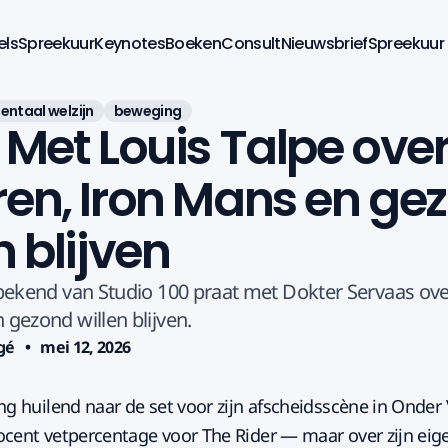
els
Spreekuur
Keynotes
Boeken
Consult
Nieuwsbrief
Spreekuur
entaal welzijn
beweging
 Met Louis Talpe ove
ren, Iron Mans en ge
n blijven
 bekend van Studio 100 praat met Dokter Servaas ove
 gezond willen blijven.
gé
mei 12, 2026
ng huilend naar de set voor zijn afscheidsscène in Onder
ocent vetpercentage voor The Rider — maar over zijn ei