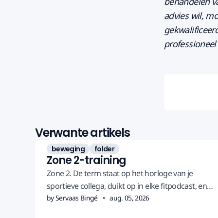
behandelen va
advies wil, mo
gekwalificeer
professioneel 
Verwante artikels
beweging
folder
Zone 2-training
Zone 2. De term staat op het horloge van je
sportieve collega, duikt op in elke fitpodcast, en
de winnaar van de Tour de France, Tadej Pogacar,
by Servaas Bingé
aug. 05, 2026
doet minstens 80 procent van de training in die