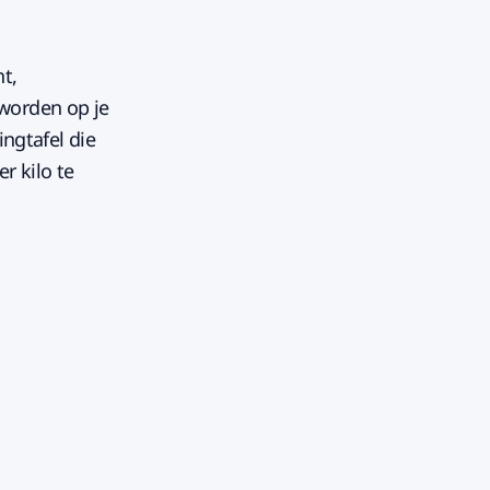
t,
worden op je
ingtafel die
r kilo te