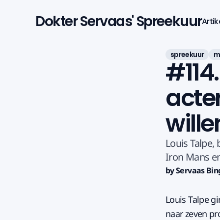
Dokter Servaas' Spreekuur
Artik
spreekuur
m
#114.
acte
wille
Louis Talpe,
Iron Mans en
by Servaas Bin
Louis Talpe gi
naar zeven pr