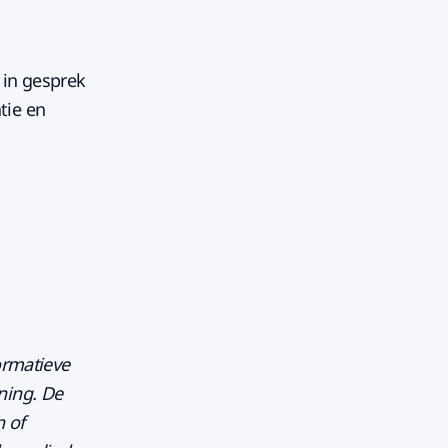
 in gesprek
tie en
ormatieve
ning. De
n of