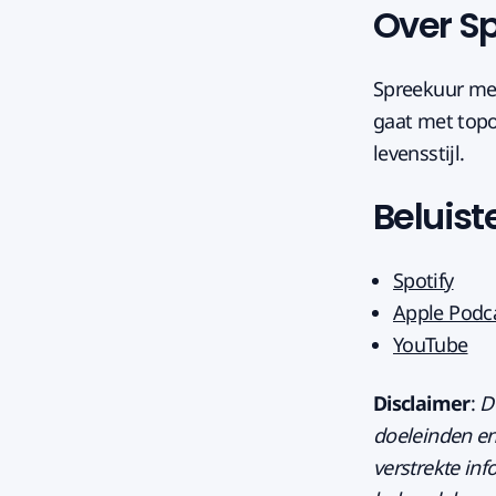
Over S
Spreekuur met
gaat met topo
levensstijl.
Beluist
Spotify
Apple Podc
YouTube
Disclaimer
:
D
doeleinden en
verstrekte in