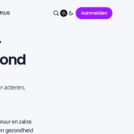
 PLUS
Aanmelden
Thema wisselen
Zoeken
r
zond
r acteren,
 Vuur en zakte
gen gezondheid