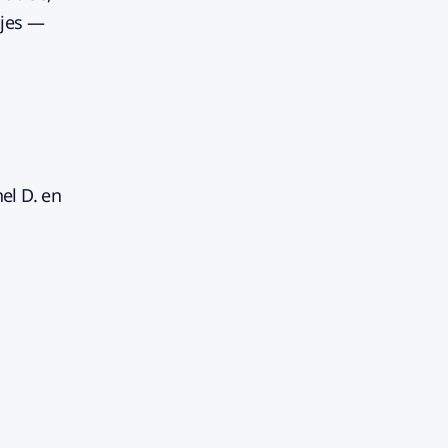
tjes —
el D. en