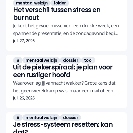
mentaal welzijn
folder
Het verschil tussen stress en
burnout
Je kent het gevoel misschien: een drukke week, een
spannende presentatie, en de zondagavond begint
het al te nijpen. Vroeger loste dat zich maandag
jul. 27, 2026
vanzelf weer op. Nu blijft het hangen, week na
week.
mentaal welzijn
dossier
tool
Alleen voor leden
Uit de piekerspiraal: je plan voor
een rustiger hoofd
Waarover lag jij vannacht wakker? Grote kans dat
het geen wereldramp was, maar een mail of een
opmerking van een collega. Overdag kon je het
jul. 26, 2026
vergeten, maar gisterenavond stond het naast je
bed te wachten. Je pakte de gedachte vast, en voor
mentaal welzijn
dossier
Alleen voor leden
je het wist had ze je helemaal in haar macht.
Je stress-systeem resetten: kan
dat?