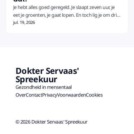
Je hebt alles goed geregeld. Je slaapt zeven uur, je
eet je groenten, je gaat lopen. En toch lig je om drie
uur 's nachts wakker. Je koffie overdag doet niets
jul. 19, 2026
meer. Je bent moe overdag en klaarwakker 's
avonds.
Dokter Servaas'
Spreekuur
Gezondheid in mensentaal
Over
Contact
Privacy
Voorwaarden
Cookies
© 2026 Dokter Servaas' Spreekuur