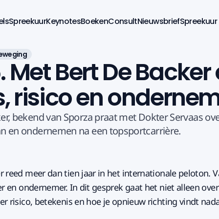
els
Spreekuur
Keynotes
Boeken
Consult
Nieuwsbrief
Spreekuur
eweging
. Met Bert De Backer 
s, risico en onderne
er, bekend van Sporza praat met Dokter Servaas ove
n en ondernemen na een topsportcarrière.
 reed meer dan tien jaar in het internationale peloton. V
er en ondernemer. In dit gesprek gaat het niet alleen ove
r risico, betekenis en hoe je opnieuw richting vindt nadat