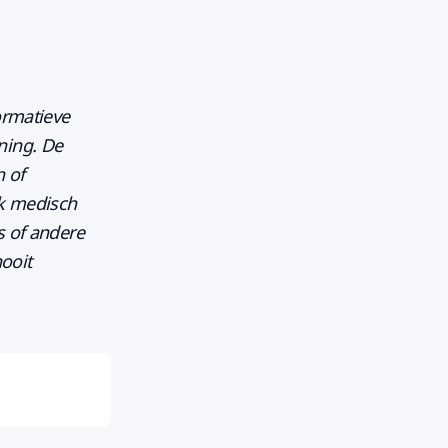
ormatieve
ning. De
n of
jk medisch
s of andere
ooit