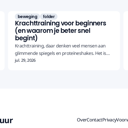
beweging
folder
Krachttraining voor beginners
(en waarom je beter snel
begint)
Krachttraining, daar denken veel mensen aan
glimmende spiegels en proteïneshakes. Het is
nochtans een van de beste dingen die je voor je
jul. 29, 2026
lichaam kan doen, en de meeste winst boek je
thuis, met je eigen lichaamsgewicht en twee keer
een halfuur per week.
kuur
Over
Contact
Privacy
Voor