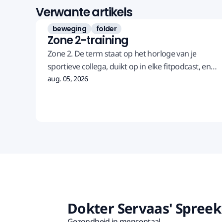
Verwante artikels
beweging
folder
Zone 2-training
Zone 2. De term staat op het horloge van je
sportieve collega, duikt op in elke fitpodcast, en
de winnaar van de Tour de France, Tadej Pogacar,
aug. 05, 2026
doet minstens 80 procent van de training in die
zone. Maar wat moet jij ermee?
Dokter Servaas' Spree
Gezondheid in mensentaal