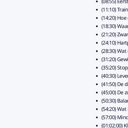
(08:55) Eer
(11:10) Tra
(14:20) Hoe 
(18:30) Waa
(21:20) Zwa
(24:10) Har
(28:30) Wat
(31:20) Gew
(35:20) Sto
(40:30) Lev
(41:50) De 
(45:00) De 
(50:30) Bala
(54:20) Wat
(57:00) Min
(01:02:00) 