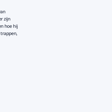
van
r zijn
en hoe hij
 trappen,