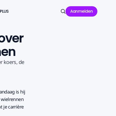
 PLUS
Aanmelden
Zoeken
over
men
r koers, de
andaag is hij
r wielrennen
 je carrière