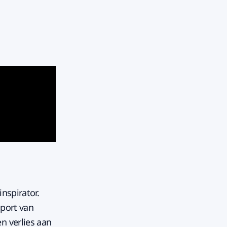
nspirator.
sport van
n verlies aan