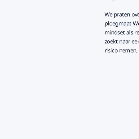
We praten over
ploegmaat Wou
mindset als re
zoekt naar ee
risico nemen,