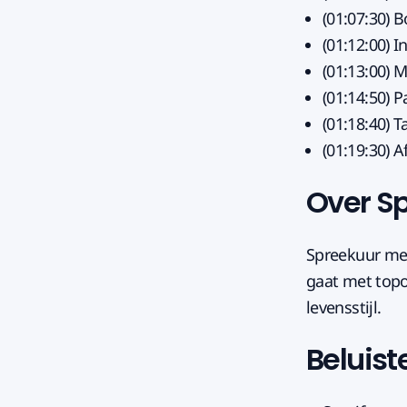
(01:07:30) B
(01:12:00) 
(01:13:00) 
(01:14:50) 
(01:18:40) T
(01:19:30) A
Over S
Spreekuur met
gaat met topo
levensstijl.
Beluist