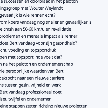
ste successen en doorbraak in het peloton
iningsgroep met Wouter Weylandt
gevaarlijk is wielrennen echt?
rom koers vandaag nog sneller en gevaarlijker is
re crash aan 50-60 km/u en revalidatie
tproblemen en mentale impact als renner
 doet Bert vandaag voor zijn gezondheid?
icht, voeding en topsportdruk
ppen met topsport: hoe voelt dat?
en na het peloton en ondernemerschap
drie persoonlijke waarden van Bert
zoektocht naar een nieuwe carrière
ns tussen gezin, vrijheid en werk
 Bert vandaag professioneel doet
dset, twijfel en ondernemen
Kleine stappen zetten richting nieuwe projecten