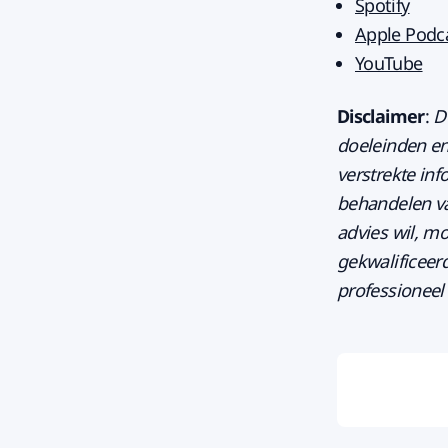
Spotify
Apple Podc
YouTube
Disclaimer
:
D
doeleinden en
verstrekte in
behandelen va
advies wil, mo
gekwalificeer
professioneel 