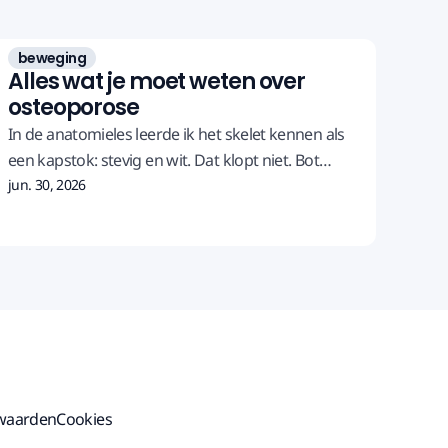
beweging
Alles wat je moet weten over
osteoporose
In de anatomieles leerde ik het skelet kennen als
een kapstok: stevig en wit. Dat klopt niet. Bot
leeft, het wordt je hele leven afgebroken en
jun. 30, 2026
opgebouwd. En omdat botverlies geen pijn doet,
ontdek je osteoporose vaak pas bij de eerste
breuk.
waarden
Cookies