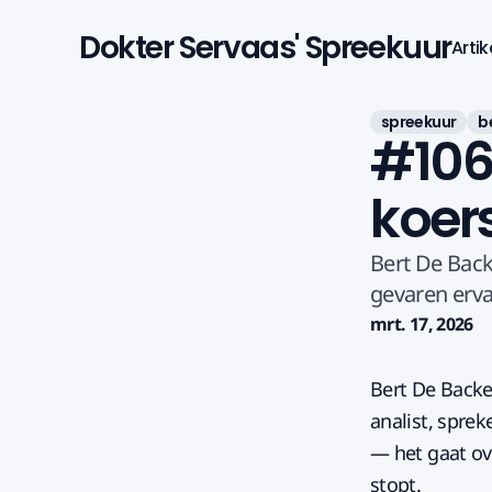
Dokter Servaas' Spreekuur
Artik
spreekuur
b
#106
koer
Bert De Back
gevaren erva
mrt. 17, 2026
Bert De Backer
analist, sprek
— het gaat ove
stopt.