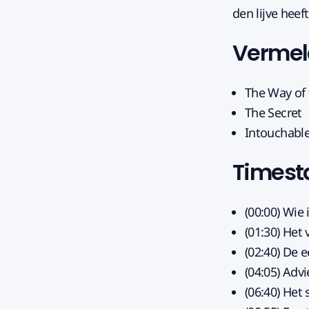
den lijve hee
Vermeld
The Way of
The Secret
Intouchables
Times
(00:00) Wie 
(01:30) Het
(02:40) De e
(04:05) Adv
(06:40) Het