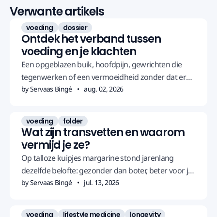
Verwante artikels
voeding
dossier
Ontdek het verband tussen
voeding en je klachten
Een opgeblazen buik, hoofdpijn, gewrichten die
tegenwerken of een vermoeidheid zonder dat er
iets te zien is in het bloed.
by Servaas Bingé
aug. 02, 2026
voeding
folder
Wat zijn transvetten en waarom
vermijd je ze?
Op talloze kuipjes margarine stond jarenlang
dezelfde belofte: gezonder dan boter, beter voor je
hart. Het omgekeerde bleek waar.
by Servaas Bingé
jul. 13, 2026
voeding
lifestyle medicine
longevity