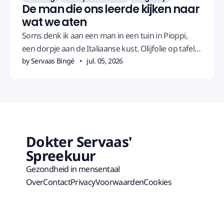
De man die ons leerde kijken naar
wat we aten
Soms denk ik aan een man in een tuin in Pioppi,
een dorpje aan de Italiaanse kust. Olijfolie op tafel,
wat vis, brood, een glas wijn. Hij wordt bijna
by Servaas Bingé
jul. 05, 2026
honderd. Zijn naam is Ancel Keys, en zonder hem
zat ik vermoedelijk anders aan tafel. Misschien zat
jij ook anders.
Dokter Servaas'
Spreekuur
Gezondheid in mensentaal
Over
Contact
Privacy
Voorwaarden
Cookies