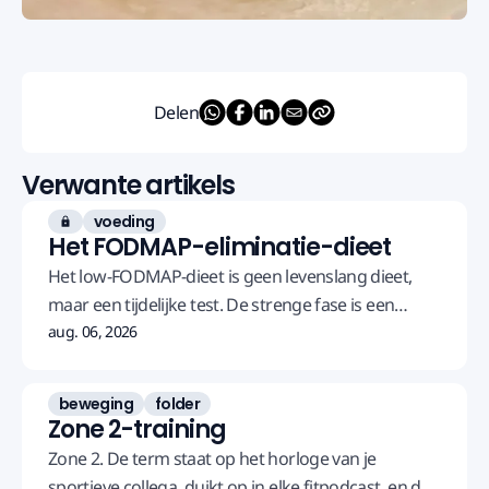
Delen
Verwante artikels
voeding
Alleen voor leden
Het FODMAP-eliminatie-dieet
Het low-FODMAP-dieet is geen levenslang dieet,
maar een tijdelijke test. De strenge fase is een
vraag aan je lichaam, de herintroductie geeft je het
aug. 06, 2026
antwoord. Juist dat deel slaan de meesten over.
Deze tool geeft je het volledige traject plus een
beweging
folder
werkblad om je eigen triggers te vinden.
Zone 2-training
Zone 2. De term staat op het horloge van je
sportieve collega, duikt op in elke fitpodcast, en de