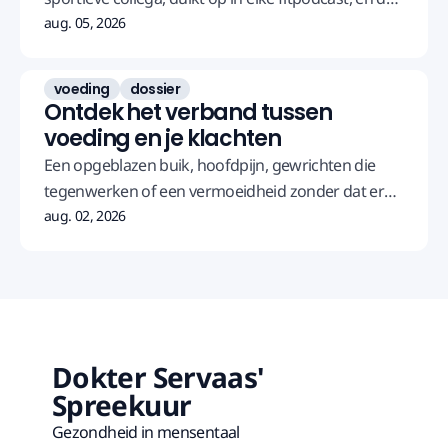
winnaar van de Tour de France, Tadej Pogacar, doet
aug. 05, 2026
minstens 80 procent van de training in die zone.
Maar wat moet jij ermee?
voeding
dossier
Ontdek het verband tussen
voeding en je klachten
Een opgeblazen buik, hoofdpijn, gewrichten die
tegenwerken of een vermoeidheid zonder dat er
iets te zien is in het bloed.
aug. 02, 2026
Dokter Servaas'
Spreekuur
Gezondheid in mensentaal