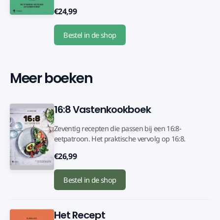
€24,99
Bestel in de shop
Meer boeken
16:8 Vastenkookboek
Zeventig recepten die passen bij een 16:8-
eetpatroon. Het praktische vervolg op 16:8.
€26,99
Bestel in de shop
Het Recept